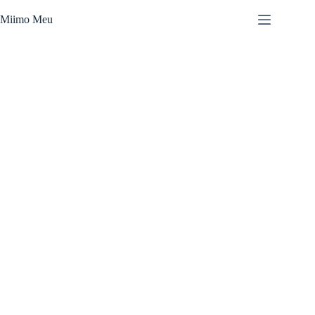
Skip
to
Miimo Meu
content